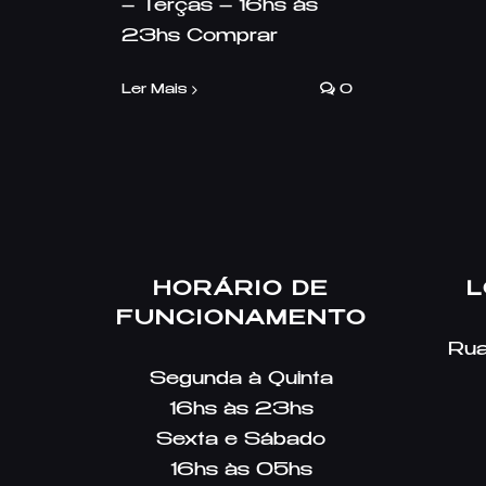
– Terças – 16hs às
23hs Comprar
Ler Mais
0
HORÁRIO DE
L
FUNCIONAMENTO
Rua
Segunda à Quinta
16hs às 23hs
Sexta e Sábado
16hs às 05hs