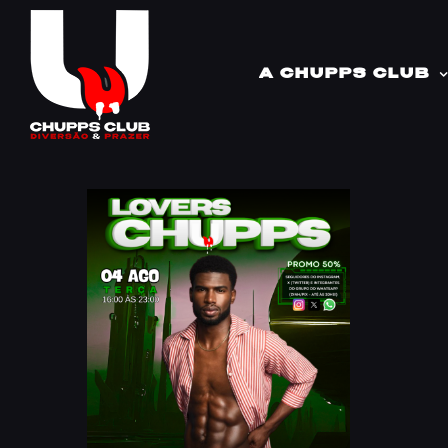
Ir
para
o
A CHUPPS CLUB
conteúdo